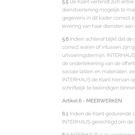
5.5
De Klant verbindt zich erto
dienstverlening mogelijk te ma
gegevens in dit kader correct z
levering van haar diensten aan 
5.6
Indien achteraf blijkt dat de
correct waren of intussen zijn g
uitvoeringstermijn. INTERHAUS
de ondertekening van de offert
sociale lasten en materialen, e
INTERHAUS de Klant hiervan op
schriftelijk te beëindigen binne
Artikel 6 - MEERWERKEN
6.1
Indien de Klant gedurende d
INTERHAUS gerechtigd om de vo
6.2
INTERHAUS is in voorkomen