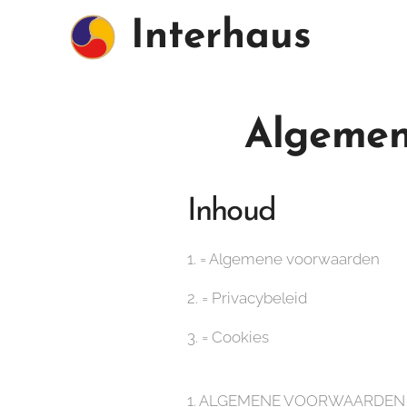
Interhaus
Algemen
Inhoud
1. = Algemene voorwaarden
2. = Privacybeleid
3. = Cookies
1. ALGEMENE VOORWAARDEN