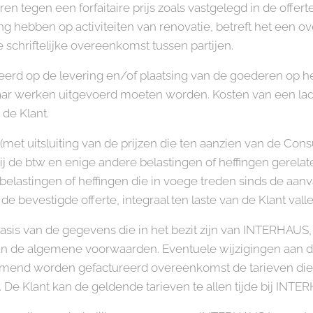
n tegen een forfaitaire prijs zoals vastgelegd in de offe
g hebben op activiteiten van renovatie, betreft het een o
chriftelijke overeenkomst tussen partijen.
eerd op de levering en/of plaatsing van de goederen op het
r werken uitgevoerd moeten worden. Kosten van een ladd
de Klant.
w (met uitsluiting van de prijzen die ten aanzien van de 
arbij de btw en enige andere belastingen of heffingen gerel
 belastingen of heffingen die in voege treden sinds de aa
 bevestigde offerte, integraal ten laste van de Klant valle
asis van de gegevens die in het bezit zijn van INTERHAUS
an de algemene voorwaarden. Eventuele wijzigingen aan d
mend worden gefactureerd overeenkomst de tarieven die v
 De Klant kan de geldende tarieven te allen tijde bij INT