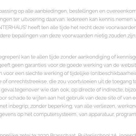
assing op alle aanbiedingen, bestellingen en overeenkom
ingen ter uitvoering daarvan. Iedereen kan kennis nemen
TERHAUS" heeft ten alle tijde het recht deze voorwaarde
rdere bepalingen van deze voorwaarden nietig zouden zijn,
begrepen) kan te allen tijde zonder aankondiging of kennis
geeft geen garanties voor de goede werking van de websi
voor een slechte werking of tijdelijke (on)beschikbaarhei
of onrechtstreekse, die zou voortvloeien uit de toegang to
n geval tegenover wie dan ook, op directe of indirecte, bij
or schade te wijten aan het gebruik van deze site of van 
 met inbegrip, zonder beperking, van alle verliezen, werk
gevens op het computersysteem, van apparatuur, program
pelijke zetel te 2930 Brasschaat, Ruiterijschool 2A, inges