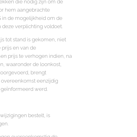
ekken die nodig zijn om de
door hem aangebrachte
US in de mogelijkheid om de
 deze verplichting voldoet.
js tot stand is gekomen, niet
 prijs en van de
 prijs te verhogen indien, na
en, waaronder de loonkost,
 doorgevoerd, brengt
 overeenkomst eenzijdig
er geïnformeerd werd.
jzigingen bestelt, is
gen.
ogen overeenkomstig de