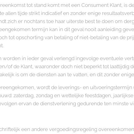
eenkomst tot stand komt met een Consument Klant, is de 
allen tijde strikt indicatief en zonder enige resultaatsver
zich er nochtans toe haar uiterste best te doen om dergel
eengekomen termijn kan in dit geval nooit aanleiding geve
h tot opschorting van betaling of niet-betaling van de prij
t.
orden in ieder geval verlengd ingevolge eventuele vertr
en/of de Klant, waaronder doch niet beperkt tot laattijdi
akelijk is om de diensten aan te vatten, en dit zonder eni
reengekomen, wordt de leverings- en uitvoeringstermijn u
d: zaterdag, zondag en wettelijke feestdagen, jaarlijks
olgen ervan de dienstverlening gedurende ten minste vi
schriftelijk een andere vergoedingsregeling overeenkome