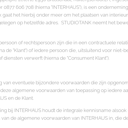
877 606 708 (hierna "INTERHAUS"), is een onderneming 
ek gaat het hierbij onder meer om het plaatsen van interi
gelegen op hetzelfde adres. STUDIOTANK neemt het bewer
 persoon of rechtspersoon zijn die in een contractuele rel
 de "Klant") of iedere persoon die, uitsluitend voor niet
 diensten verwerft (hierna de "Consument Klant").
van eventuele bijzondere voorwaarden die zijn opgenome
jn deze algemene voorwaarden van toepassing op iedere aan
S en de Klant.
ling bij INTERHAUS houdt de integrale kennisname alsook 
 van de algemene voorwaarden van INTERHAUS in, die de