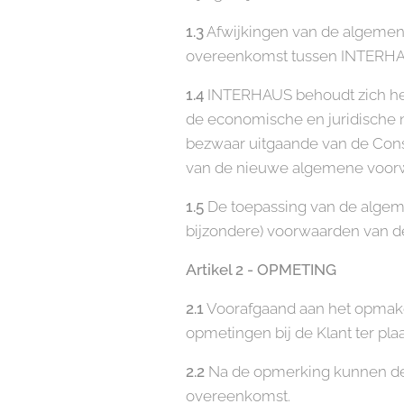
1.3
Afwijkingen van de algemene
overeenkomst tussen INTERHAU
1.4
INTERHAUS behoudt zich het 
de economische en juridische
bezwaar uitgaande van de Consu
van de nieuwe algemene voor
1.5
De toepassing van de algem
bijzondere) voorwaarden van de 
Artikel 2 - OPMETING
2.1
Voorafgaand aan het opmaken
opmetingen bij de Klant ter pla
2.2
Na de opmerking kunnen de 
overeenkomst.