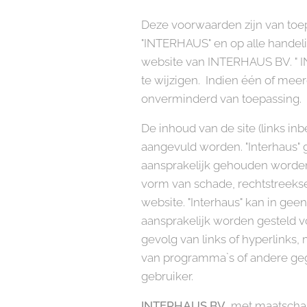
Deze voorwaarden zijn van toep
"INTERHAUS" en op alle handel
website van INTERHAUS BV. " IN
te wijzigen. Indien één of mee
onverminderd van toepassing.
De inhoud van de site (links in
aangevuld worden. "Interhaus" 
aansprakelijk gehouden worden 
vorm van schade, rechtstreekse 
website. "Interhaus" kan in gee
aansprakelijk worden gesteld vo
gevolg van links of hyperlinks,
van programma`s of andere ge
gebruiker.
INTERHAUS BV
, met maatschap