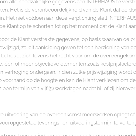
e om alle noodzakelijke gegevens aan INTERHAUS te verstr
ken. Het is de verantwoordelijkheid van de Klant dat de 
ijn. Het niet voldoen aan deze verplichting stelt INTERHA
de Klant op te schorten tot op het moment dat de Klant aan
 door de Klant verstrekte gegevens, op basis waarvan de pri
ewijzigd, zal dit aanleiding geven tot een herziening van de
 behoudt zich tevens het recht voor om de overeengekomen
e, één of meer objectieve elementen zoals kostprijsfactor
en verhoging ondergaan. Indien zulke prijswijziging wordt
 voorhand op de hoogte en kan de Klant verkiezen om de
n een termijn van vijf (5) werkdagen nadat hij of zij hierov
e uitvoering van de overeenkomst meerwerken oplegt of wi
oropgestelde leverings- en uitvoeringstermijn te verlen
d geval gerechtigd om de overeengekomen prijs te verh