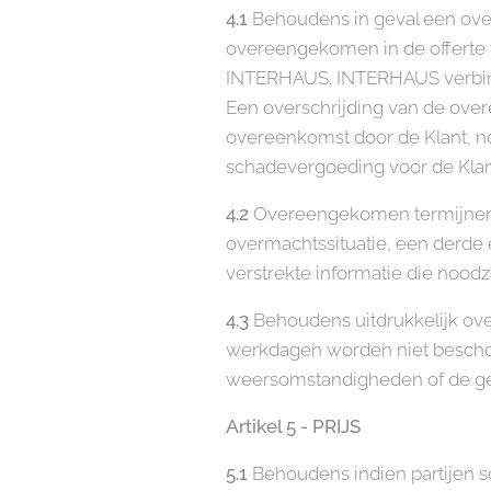
4.1
Behoudens in geval een over
overeengekomen in de offerte te 
INTERHAUS. INTERHAUS verbindt 
Een overschrijding van de over
overeenkomst door de Klant, noc
schadevergoeding voor de Klan
4.2
Overeengekomen termijnen w
overmachtssituatie, een derde 
verstrekte informatie die noodz
4.3
Behoudens uitdrukkelijk ove
werkdagen worden niet beschouw
weersomstandigheden of de gev
Artikel 5 - PRIJS
5.1
Behoudens indien partijen 