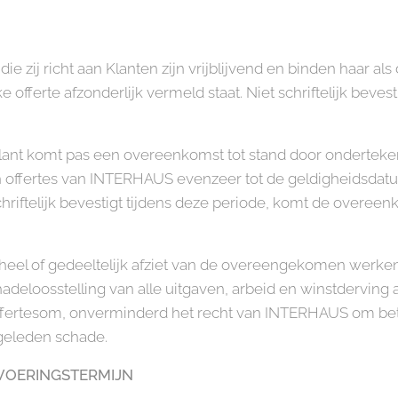
 zij richt aan Klanten zijn vrijblijvend en binden haar als d
e offerte afzonderlijk vermeld staat. Niet schriftelijk beve
nt komt pas een overeenkomst tot stand door ondertekeni
offertes van INTERHAUS evenzeer tot de geldigheidsdatum
hriftelijk bevestigt tijdens deze periode, komt de over
eheel of gedeeltelijk afziet van de overeengekomen werken,
adeloosstelling van alle uitgaven, arbeid en winstdervi
offertesom, onverminderd het recht van INTERHAUS om bet
geleden schade.
ITVOERINGSTERMIJN